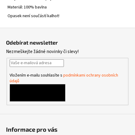
Materiál: 100% bavlna
Opasek není součástí kalhot!
Z
á
Odebírat newsletter
p
Nezmeškejte žádné novinky či slevy!
a
t
í
Vložením e-mailu souhlasíte s
podmínkami ochrany osobních
údajů
PŘIHLÁSIT SE
Informace pro vás