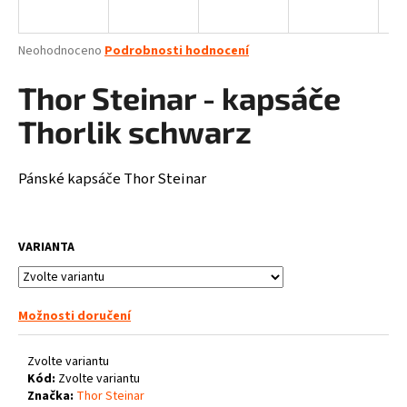
a
j
Průměrné
Neohodnoceno
Podrobnosti hodnocení
í
hodnocení
produktu
Thor Steinar - kapsáče
t
je
?
0,0
Thorlik schwarz
z
5
hvězdiček.
Pánské kapsáče Thor Steinar
HLEDAT
VARIANTA
D
o
Možnosti doručení
p
o
Zvolte variantu
r
Kód:
Zvolte variantu
u
Značka:
Thor Steinar