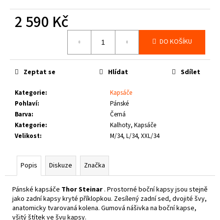
č
u
2 590 Kč
j
e
Měrná
DO KOŠÍKU
cena:
m
e
Zeptat se
Hlídat
Sdílet
THOR
STEINAR
Kategorie
:
Kapsáče
-
Pohlaví
:
Pánské
TRIKO
Barva
:
Černá
REBEL
SCHWARZ
Kategorie
:
Kalhoty, Kapsáče
Velikost
:
M/34, L/34, XXL/34
1
050
Kč
Popis
Diskuze
Značka
Pánské kapsáče
Thor Steinar
. Prostorné boční kapsy jsou stejně
jako zadní kapsy kryté příklopkou. Zesílený zadní sed, dvojité švy,
anatomicky tvarovaná kolena. Gumová nášivka na boční kapse,
všitý štítek ve švu kapsy.