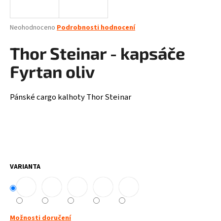
a
j
Průměrné
Neohodnoceno
Podrobnosti hodnocení
í
hodnocení
produktu
Thor Steinar - kapsáče
t
je
?
0,0
Fyrtan oliv
z
5
hvězdiček.
Pánské cargo kalhoty Thor Steinar
HLEDAT
D
VARIANTA
o
p
o
r
u
Možnosti doručení