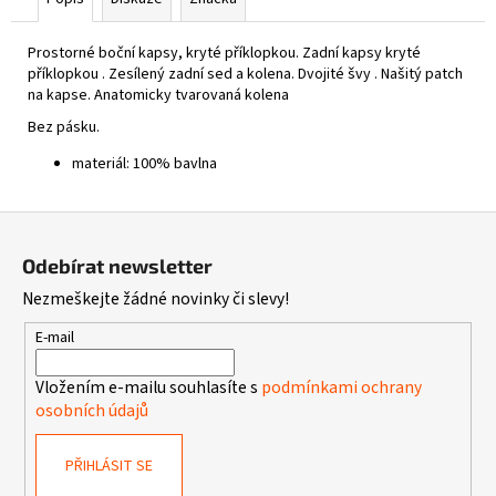
Prostorné boční kapsy, kryté příklopkou. Z
adní kapsy kryté
příklopkou . Z
esílený zadní sed a kolena. D
vojité švy . N
ašitý patch
na kapse. A
natomicky tvarovaná kolena
Bez pásku.
materiál: 100% bavlna
Z
á
Odebírat newsletter
p
Nezmeškejte žádné novinky či slevy!
a
t
E-mail
í
Vložením e-mailu souhlasíte s
podmínkami ochrany
osobních údajů
PŘIHLÁSIT SE