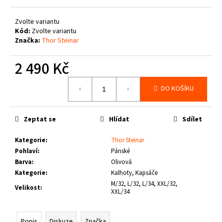
č
u
Zvolte variantu
j
Kód:
Zvolte variantu
e
Značka:
Thor Steinar
m
e
2 490 Kč
Měrná
PITBULL
DO KOŠÍKU
cena:
WEST
COAST
-
VESTA
Zeptat se
Hlídat
Sdílet
ECLIPSE
OLIV
Kategorie
:
Thor Steinar
1
Pohlaví
:
Pánské
660
Barva
:
Olivová
Kč
Kategorie
:
Kalhoty, Kapsáče
M/32, L/32, L/34, XXL/32,
Velikost
:
XXL/34
Popis
Diskuze
Značka