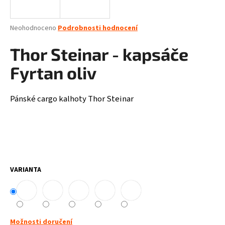
a
j
Průměrné
Neohodnoceno
Podrobnosti hodnocení
í
hodnocení
produktu
Thor Steinar - kapsáče
t
je
?
0,0
Fyrtan oliv
z
5
hvězdiček.
Pánské cargo kalhoty Thor Steinar
HLEDAT
D
VARIANTA
o
p
o
r
u
Možnosti doručení