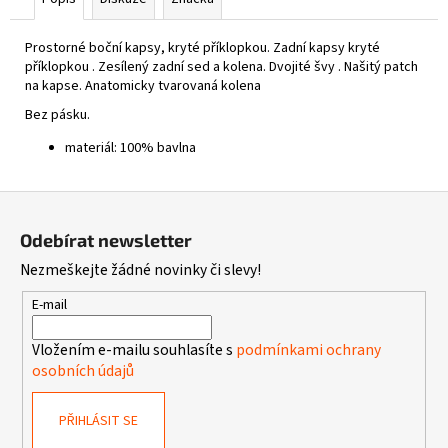
Prostorné boční kapsy, kryté příklopkou. Z
adní kapsy kryté
příklopkou . Z
esílený zadní sed a kolena. D
vojité švy . N
ašitý patch
na kapse. A
natomicky tvarovaná kolena
Bez pásku.
materiál: 100% bavlna
Z
á
Odebírat newsletter
p
Nezmeškejte žádné novinky či slevy!
a
t
E-mail
í
Vložením e-mailu souhlasíte s
podmínkami ochrany
osobních údajů
PŘIHLÁSIT SE