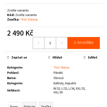
č
u
Zvolte variantu
j
Kód:
Zvolte variantu
e
Značka:
Thor Steinar
m
e
2 490 Kč
Měrná
THOR
DO KOŠÍKU
cena:
STEINAR
-
LEDVINKA
GUNGNIR
Zeptat se
Hlídat
Sdílet
T.S.
LOGO
Kategorie
:
Thor Steinar
790
Pohlaví
:
Pánské
Kč
Barva
:
Olivová
Kategorie
:
Kalhoty, Kapsáče
M/32, L/32, L/34, XXL/32,
Velikost
:
XXL/34
Popis
Diskuze
Značka