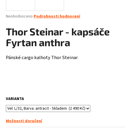
a
j
Průměrné
Neohodnoceno
Podrobnosti hodnocení
í
hodnocení
produktu
Thor Steinar - kapsáče
t
je
?
0,0
Fyrtan anthra
z
5
hvězdiček.
Pánské cargo kalhoty Thor Steinar
HLEDAT
D
VARIANTA
o
p
o
r
Možnosti doručení
u