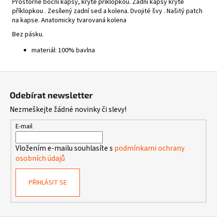
Prostorné boční kapsy, kryté příklopkou. Z
adní kapsy kryté
příklopkou . Z
esílený zadní sed a kolena. D
vojité švy . N
ašitý patch
na kapse. A
natomicky tvarovaná kolena
Bez pásku.
materiál: 100% bavlna
Z
á
Odebírat newsletter
p
Nezmeškejte žádné novinky či slevy!
a
t
E-mail
í
Vložením e-mailu souhlasíte s
podmínkami ochrany
osobních údajů
PŘIHLÁSIT SE