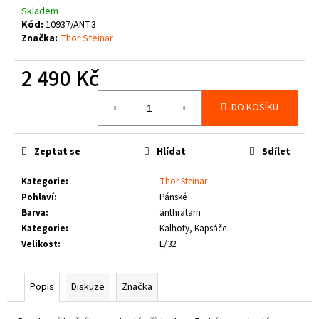
č
Skladem
u
Kód:
10937/ANT3
j
Značka:
Thor Steinar
e
m
2 490 Kč
e
Měrná
DO KOŠÍKU
cena:
PIT
BULL
WEST
Zeptat se
Hlídat
Sdílet
COAST
-
TENISKY
Kategorie
:
Thor Steinar
ENCINO
Pohlaví
:
Pánské
BURGUNDY
Barva
:
anthratarn
1
Kategorie
:
Kalhoty, Kapsáče
800
Velikost
:
L/32
Kč
Popis
Diskuze
Značka