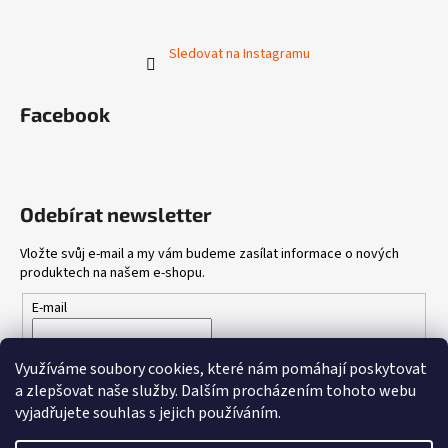
Sledovat na Instagramu
Facebook
Odebírat newsletter
Vložte svůj e-mail a my vám budeme zasílat informace o nových
produktech na našem e-shopu.
E-mail
Vložením e-mailu souhlasíte s
podmínkami ochrany osobních
Využíváme soubory cookies, které nám pomáhají poskytovat
údajů
a zlepšovat naše služby.
Dalším procházením tohoto webu
vyjadřujete souhlas s jejich používáním.
PŘIHLÁSIT SE