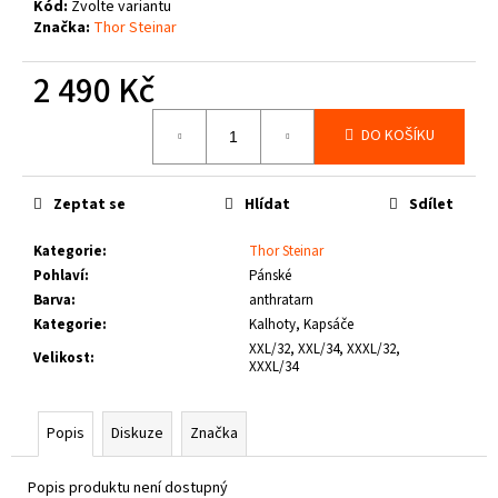
č
Kód:
Zvolte variantu
u
Značka:
Thor Steinar
j
e
2 490 Kč
m
Měrná
e
DO KOŠÍKU
cena:
THOR
Zeptat se
Hlídat
Sdílet
STEINAR
-
KOŠILE
Kategorie
:
Thor Steinar
VIKE
Pohlaví
:
Pánské
SCHWARZ
Barva
:
anthratarn
1
Kategorie
:
Kalhoty, Kapsáče
650
XXL/32, XXL/34, XXXL/32,
Kč
Velikost
:
XXXL/34
Popis
Diskuze
Značka
Popis produktu není dostupný