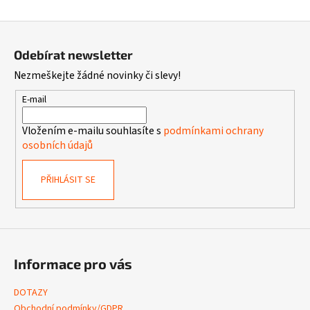
Z
á
Odebírat newsletter
p
Nezmeškejte žádné novinky či slevy!
a
t
E-mail
í
Vložením e-mailu souhlasíte s
podmínkami ochrany
osobních údajů
PŘIHLÁSIT SE
Informace pro vás
DOTAZY
Obchodní podmínky/GDPR