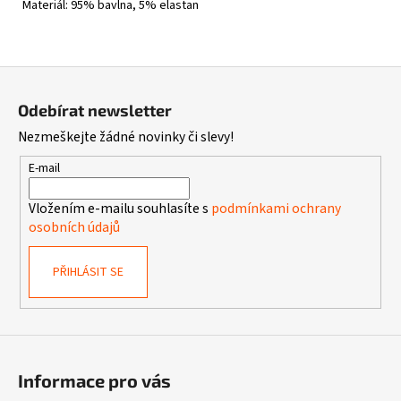
Materiál: 95% bavlna, 5% elastan
Z
á
Odebírat newsletter
p
Nezmeškejte žádné novinky či slevy!
a
t
E-mail
í
Vložením e-mailu souhlasíte s
podmínkami ochrany
osobních údajů
PŘIHLÁSIT SE
Informace pro vás