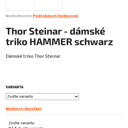
a
j
Průměrné
Neohodnoceno
Podrobnosti hodnocení
í
hodnocení
produktu
Thor Steinar - dámské
t
je
?
0,0
triko HAMMER schwarz
z
5
hvězdiček.
Dámské triko Thor Steinar
HLEDAT
VARIANTA
D
o
p
Možnosti doručení
o
r
u
Zvolte variantu