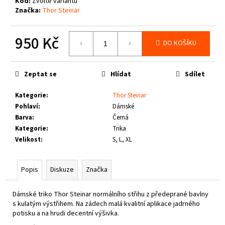
č
Kód:
Zvolte variantu
Značka:
Thor Steinar
u
j
e
950 Kč
DO KOŠÍKU
m
Měrná
e
cena:
Zeptat se
Hlídat
Sdílet
THOR
STEINAR
Kategorie
:
Thor Steinar
-
Pohlaví
:
Dámské
KOŠILE
Barva
:
Černá
VIKE
SCHWARZ
Kategorie
:
Trika
Velikost
:
S, L, XL
1
650
Kč
Popis
Diskuze
Značka
Dámské triko Thor Steinar normálního střihu z předeprané bavlny
s kulatým výstřihem. Na zádech malá kvalitní aplikace jadrného
potisku a na hrudi decentní výšivka.