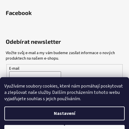
Facebook
Odebírat newsletter
Vložte svůj e-mail a my vám budeme zasílat informace o nových
produktech na našem e-shopu.
E-mail
Vložením e-mailu souhlasíte s
podmínkami ochrany osobních
Využíváme soubory cookies, které nám pomáhají poskytovat
údajů
a zlepšovat naše služby.
Dalším procházením tohoto webu
vyjadřujete souhlas s jejich používáním.
PŘIHLÁSIT SE
Nastavení
Vytvořil Shoptet