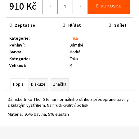
č
910 Kč
DO KOŠÍKU
u
Měrná
j
cena:
e
Zeptat se
Hlídat
Sdílet
m
e
Kategorie
:
Trika
Pohlaví
:
Dámské
Barva
:
Modrá
THOR
STEINAR
Kategorie
:
Trika
-
Velikost
:
M
KOŠILE
VIKE
SCHWARZ
Popis
Diskuze
Značka
1
650
Kč
Dámské triko Thor Steinar normálního střihu z předeprané bavlny
s kulatým výstřihem. Na hrudi kvalitní potisk.
Materiál: 95% bavlna, 5% elastan
Z
á