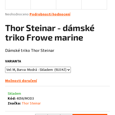
a
j
Průměrné
Neohodnoceno
Podrobnosti hodnocení
í
hodnocení
produktu
Thor Steinar - dámské
t
je
?
0,0
triko Frowe marine
z
5
hvězdiček.
Dámské triko Thor Steinar
HLEDAT
VARIANTA
Možnosti doručení
D
o
p
Skladem
o
Kód:
4056/MOD3
Značka:
Thor Steinar
r
u