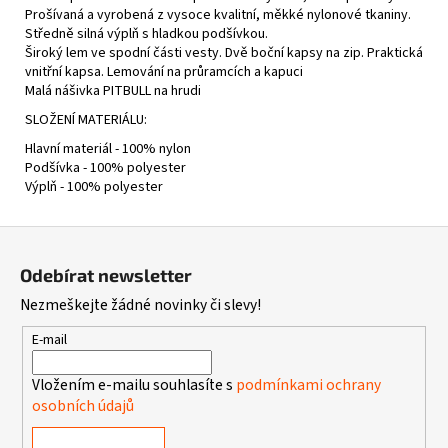
Prošívaná a vyrobená z vysoce kvalitní, měkké nylonové tkaniny.
Středně silná výplň s hladkou podšívkou.
Široký lem ve spodní části vesty. Dvě boční kapsy na zip. Praktická
vnitřní kapsa. Lemování na průramcích a kapuci
Malá nášivka PITBULL na hrudi
SLOŽENÍ MATERIÁLU:
Hlavní materiál - 100% nylon
Podšívka - 100% polyester
Výplň - 100% polyester
Z
á
Odebírat newsletter
p
Nezmeškejte žádné novinky či slevy!
a
t
E-mail
í
Vložením e-mailu souhlasíte s
podmínkami ochrany
osobních údajů