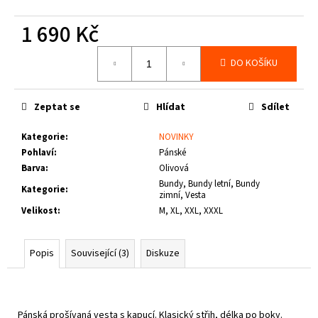
č
u
1 690 Kč
j
e
Měrná
DO KOŠÍKU
m
cena:
e
Zeptat se
Hlídat
Sdílet
PITBULL
WEST
Kategorie
:
NOVINKY
COAST
Pohlaví
:
Pánské
-
Barva
:
Olivová
VESTA
ECLIPSE
Bundy, Bundy letní, Bundy
Kategorie
:
OLIV
zimní, Vesta
Velikost
:
M, XL, XXL, XXXL
1
660
Kč
Popis
Související (3)
Diskuze
Pánská prošívaná vesta s kapucí. Klasický střih, délka po boky.