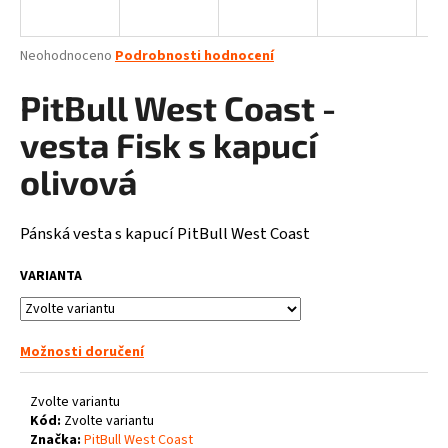
a
j
Průměrné
Neohodnoceno
Podrobnosti hodnocení
í
hodnocení
produktu
PitBull West Coast -
t
je
?
0,0
vesta Fisk s kapucí
z
5
olivová
hvězdiček.
Pánská vesta s kapucí PitBull West Coast
HLEDAT
VARIANTA
D
o
Možnosti doručení
p
o
Zvolte variantu
r
Kód:
Zvolte variantu
u
Značka:
PitBull West Coast