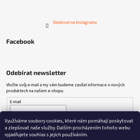
Sledovat na Instagramu
Facebook
Odebírat newsletter
Vložte svůj e-mail a my vám budeme zasílat informace o nových
produktech na našem e-shopu.
E-mail
Vložením e-mailu souhlasíte s
podmínkami ochrany osobních
Využíváme soubory cookies, které nám pomáhají poskytovat
údajů
a zlepšovat naše služby.
Dalším procházením tohoto webu
vyjadřujete souhlas s jejich používáním.
PŘIHLÁSIT SE