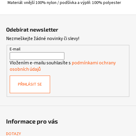
Materiál: vnější
100% nylon / podšívka a výplň: 100% polyester
Z
á
Odebírat newsletter
p
Nezmeškejte žádné novinky či slevy!
a
t
E-mail
í
Vložením e-mailu souhlasíte s
podmínkami ochrany
osobních údajů
PŘIHLÁSIT SE
Informace pro vás
DOTAZY