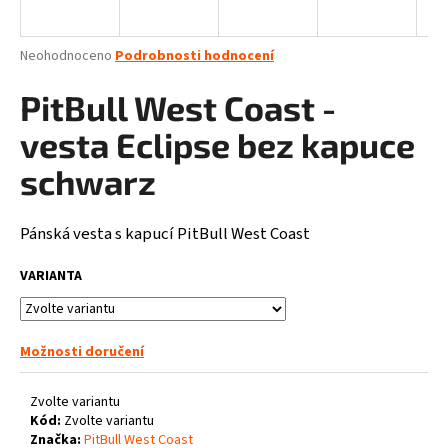
a
j
Průměrné
Neohodnoceno
Podrobnosti hodnocení
í
hodnocení
produktu
PitBull West Coast -
t
je
?
0,0
vesta Eclipse bez kapuce
z
5
schwarz
hvězdiček.
Pánská vesta s kapucí PitBull West Coast
HLEDAT
VARIANTA
D
o
Možnosti doručení
p
o
Zvolte variantu
r
Kód:
Zvolte variantu
u
Značka:
PitBull West Coast