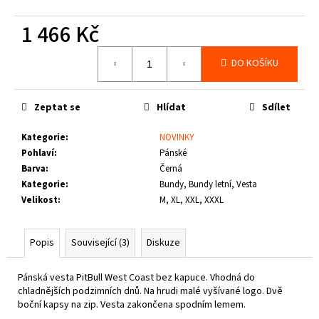
č
u
1 466 Kč
j
e
Měrná
DO KOŠÍKU
m
cena:
e
Zeptat se
Hlídat
Sdílet
THOR
STEINAR
Kategorie
:
NOVINKY
-
Pohlaví
:
Pánské
TRIKO
Barva
:
Černá
REBEL
SCHWARZ
Kategorie
:
Bundy, Bundy letní, Vesta
Velikost
:
M, XL, XXL, XXXL
1
050
Kč
Popis
Související (3)
Diskuze
Pánská vesta PitBull West Coast bez kapuce. Vhodná do
chladnějších podzimních dnů. Na hrudi malé vyšívané logo. Dvě
boční kapsy na zip. Vesta zakončena spodním lemem.