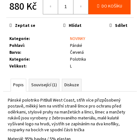
č
880 Kč
DO KOŠÍKU
u
Měrná
j
cena:
e
Zeptat se
Hlídat
Sdílet
m
e
Kategorie
:
NOVINKY
Pohlaví
:
Pánské
Barva
:
Červená
THOR
STEINAR
Kategorie
:
Polotrika
-
Velikost
:
L
LEDVINKA
GUNGNIR
T.S.
Popis
Související (1)
Diskuze
LOGO
790
Kč
Pánské polotriko PitBull West Coast, střih více přizpůsobený
postavě, měkký lem na vnitřní straně límce pro ochranu před
oděrkami, stylové pruhy na manžetách a límci, límec a manžety
rukávů jsou vyrobeny z žebrovaného materiálu, malé kulaté
vyšívané logo na hrudi, výstřih se zapínáním na dva knoflíky,
rozparky na bocích ve spodní části trička
Materiál: 95% bavlna / 5% elastan