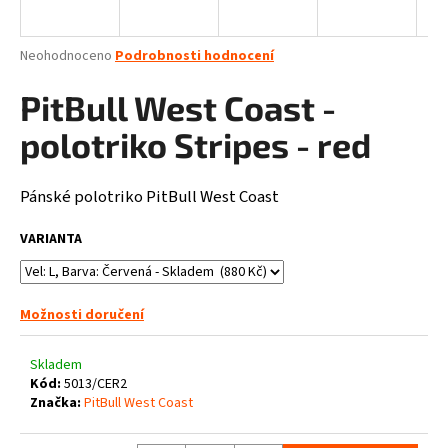
a
j
Průměrné
Neohodnoceno
Podrobnosti hodnocení
í
hodnocení
produktu
PitBull West Coast -
t
je
?
0,0
polotriko Stripes - red
z
5
hvězdiček.
Pánské polotriko PitBull West Coast
HLEDAT
VARIANTA
Možnosti doručení
D
o
p
Skladem
o
Kód:
5013/CER2
Značka:
PitBull West Coast
r
u