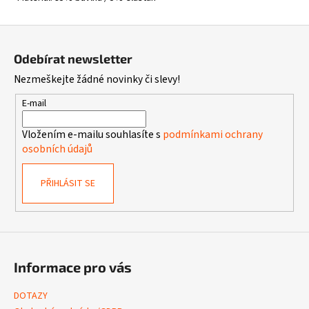
Z
á
Odebírat newsletter
p
Nezmeškejte žádné novinky či slevy!
a
t
E-mail
í
Vložením e-mailu souhlasíte s
podmínkami ochrany
osobních údajů
PŘIHLÁSIT SE
Informace pro vás
DOTAZY