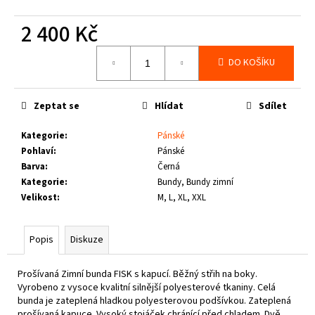
č
u
2 400 Kč
j
e
Měrná
DO KOŠÍKU
m
cena:
e
Zeptat se
Hlídat
Sdílet
THOR
STEINAR
Kategorie
:
Pánské
-
Pohlaví
:
Pánské
TRIKO
Barva
:
Černá
LYKKE
SCHWARZ
Kategorie
:
Bundy, Bundy zimní
Velikost
:
M, L, XL, XXL
950
Kč
Popis
Diskuze
Prošívaná Zimní bunda FISK s kapucí. Běžný střih na boky.
Vyrobeno z vysoce kvalitní silnější polyesterové tkaniny. Celá
bunda je zateplená hladkou polyesterovou podšívkou. Zateplená
prošívaná kapuce. Vysoký stojáček chránící před chladem. Dvě