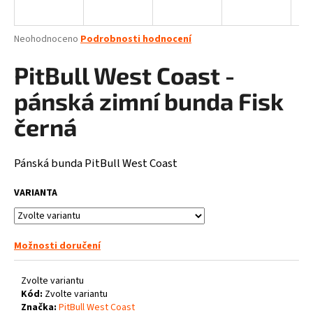
a
j
Průměrné
Neohodnoceno
Podrobnosti hodnocení
í
hodnocení
produktu
PitBull West Coast -
t
je
?
0,0
pánská zimní bunda Fisk
z
5
černá
hvězdiček.
Pánská bunda PitBull West Coast
HLEDAT
VARIANTA
D
o
Možnosti doručení
p
o
Zvolte variantu
r
Kód:
Zvolte variantu
u
Značka:
PitBull West Coast