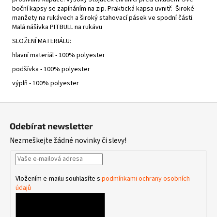
boční kapsy se zapínáním na zip. Praktická kapsa uvnitř. Široké
manžety na rukávech a široký stahovací pásek ve spodní části.
Malá nášivka PITBULL na rukávu
SLOŽENÍ MATERIÁLU:
hlavní materiál - 100% polyester
podšívka - 100% polyester
výplň - 100% polyester
Z
á
Odebírat newsletter
p
Nezmeškejte žádné novinky či slevy!
a
t
í
Vložením e-mailu souhlasíte s
podmínkami ochrany osobních
údajů
PŘIHLÁSIT SE