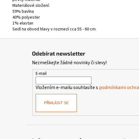
Materiálové složení:
59% bavlna
40%
polyester
1% elastan
Sedí na obvod hlavy v rozmezí cca 55 - 60 cm.
Z
á
Odebírat newsletter
p
Nezmeškejte žádné novinky či slevy!
a
t
E-mail
í
Vložením e-mailu souhlasíte s
podmínkami ochran
PŘIHLÁSIT SE