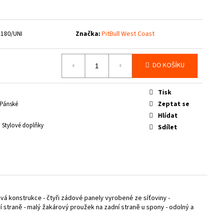
8180/UNI
Značka:
PitBull West Coast
DO KOŠÍKU
Tisk
Zeptat se
Pánské
Hlídat
, Stylové doplňky
Sdílet
ová konstrukce - čtyři zádové panely vyrobené ze síťoviny -
í straně - malý žakárový proužek na zadní straně u spony - odolný a