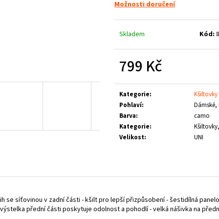
LOGO
Možnosti doručení
1 660 Kč
790 Kč
Skladem
Kód:
799 Kč
Měrná
cena:
Kategorie
:
Kšiltovky
Pohlaví
:
Dámské, 
Barva
:
camo
Kategorie
:
Kšiltovky
Velikost
:
UNI
 síťovinou v zadní části - kšilt pro lepší přizpůsobení - šestidílná panel
ýstelka přední části poskytuje odolnost a pohodlí - velká nášivka na předn