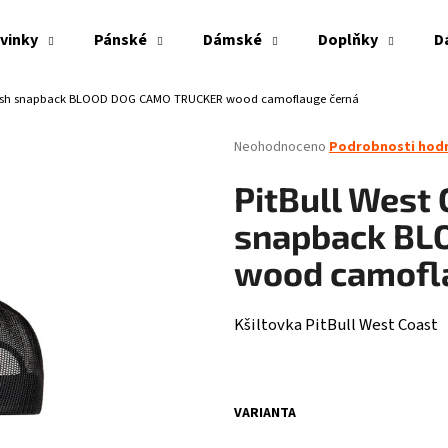
vinky
Pánské
Dámské
Doplňky
D
a mesh snapback BLOOD DOG CAMO TRUCKER wood camoflauge černá
Co potřebujete najít?
Průměrné
Neohodnoceno
Podrobnosti hod
hodnocení
produktu
HLEDAT
PitBull West 
je
0,0
snapback BL
z
5
wood camofl
Doporučujeme
hvězdiček.
Kšiltovka PitBull West Coast
VARIANTA
PITBULL WEST COAST - VESTA ECLIPSE OLIV
THOR STEINAR - LE