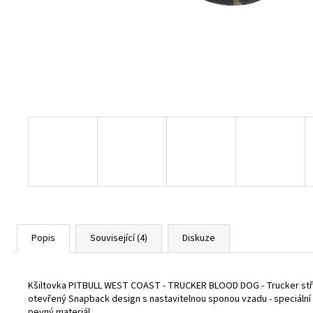
BURGUNDY
1 800 Kč
Popis
Související (4)
Diskuze
Kšiltovka PITBULL WEST COAST - TRUCKER BLOOD DOG - Trucker střih se
otevřený Snapback design s nastavitelnou sponou vzadu - speciální v
pevný materiál