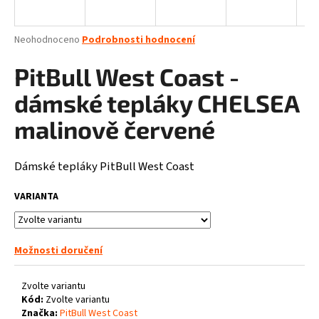
a
j
Průměrné
Neohodnoceno
Podrobnosti hodnocení
í
hodnocení
produktu
PitBull West Coast -
t
je
?
0,0
dámské tepláky CHELSEA
z
5
malinově červené
hvězdiček.
Dámské tepláky PitBull West Coast
HLEDAT
VARIANTA
D
o
Možnosti doručení
p
o
Zvolte variantu
r
Kód:
Zvolte variantu
u
Značka:
PitBull West Coast