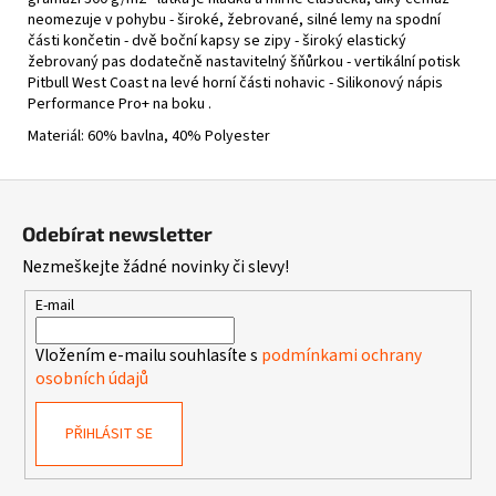
neomezuje v pohybu - široké, žebrované, silné lemy na spodní
části končetin - dvě boční kapsy se zipy - široký elastický
žebrovaný pas dodatečně nastavitelný šňůrkou - vertikální potisk
Pitbull West Coast na levé horní části nohavic - Silikonový nápis
Performance Pro+ na boku .
Materiál: 60% bavlna, 40% Polyester
Z
á
Odebírat newsletter
p
Nezmeškejte žádné novinky či slevy!
a
t
E-mail
í
Vložením e-mailu souhlasíte s
podmínkami ochrany
osobních údajů
PŘIHLÁSIT SE