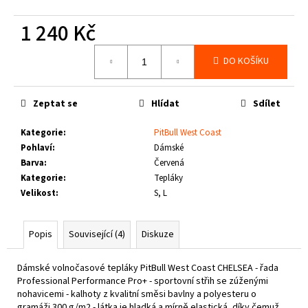
č
u
1 240 Kč
j
e
Měrná
DO KOŠÍKU
m
cena:
e
Zeptat se
Hlídat
Sdílet
THOR
STEINAR
Kategorie
:
PitBull West Coast
-
Pohlaví
:
Dámské
LEDVINKA
Barva
:
Červená
GUNGNIR
T.S.
Kategorie
:
Tepláky
LOGO
Velikost
:
S, L
790
Kč
Popis
Související (4)
Diskuze
Dámské volnočasové tepláky PitBull West Coast
CHELSEA - řada
Professional Performance Pro+ - sportovní střih se zúženými
nohavicemi - kalhoty z kvalitní směsi bavlny a polyesteru o
gramáži 300 g/m2 - látka je hladká a mírně elastická, díky čemuž