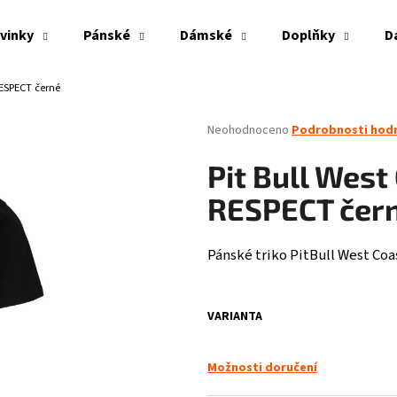
vinky
Pánské
Dámské
Doplňky
D
RESPECT černé
Co potřebujete najít?
Průměrné
Neohodnoceno
Podrobnosti hod
hodnocení
produktu
HLEDAT
Pit Bull West
je
0,0
RESPECT čer
z
5
Doporučujeme
hvězdiček.
Pánské triko PitBull West Coa
VARIANTA
Možnosti doručení
PITBULL WEST COAST - VESTA ECLIPSE OLIV
THOR STEINAR - LE