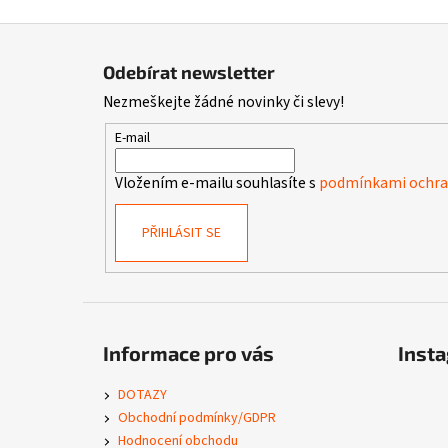
Z
á
Odebírat newsletter
p
Nezmeškejte žádné novinky či slevy!
a
t
E-mail
í
Vložením e-mailu souhlasíte s
podmínkami ochran
PŘIHLÁSIT SE
Informace pro vás
Inst
DOTAZY
Obchodní podmínky/GDPR
Hodnocení obchodu