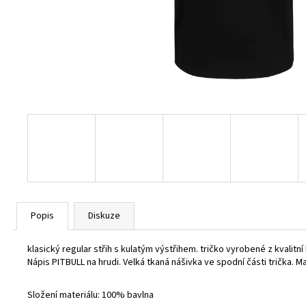
BURGUNDY
1 800 Kč
Popis
Diskuze
klasický regular střih s kulatým výstřihem. t
ričko vyrobené z kvalitní 
Nápis PITBULL na hrudi. V
elká tkaná nášivka ve spodní části trička. M
Složení materiálu: 100% bavlna