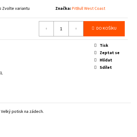
:
Zvolte variantu
Značka:
PitBull West Coast
DO KOŠÍKU
Tisk
Zeptat se
Hlídat
Sdílet
XL
 V
elký potisk na zádech.