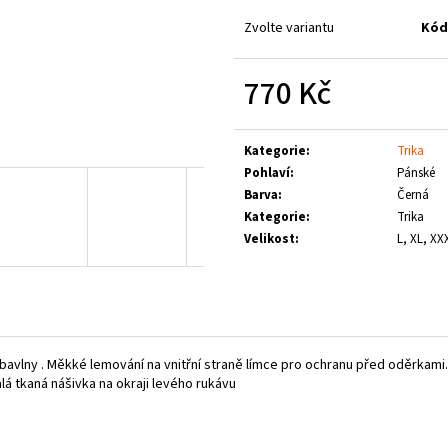
LOGO
1 660 Kč
790 Kč
Zvolte variantu
Kód
770 Kč
Měrná
cena:
Kategorie
:
Trika
Pohlaví
:
Pánské
Barva
:
Černá
Kategorie
:
Trika
Velikost
:
L, XL, XX
bavlny . M
ěkké lemování na vnitřní straně límce pro ochranu před oděrkami.
alá tkaná nášivka na okraji levého rukávu