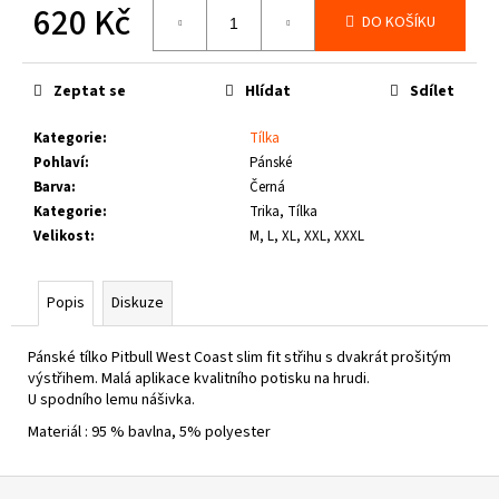
č
620 Kč
DO KOŠÍKU
u
Měrná
j
cena:
e
Zeptat se
Hlídat
Sdílet
m
e
Kategorie
:
Tílka
Pohlaví
:
Pánské
Barva
:
Černá
PIT
BULL
Kategorie
:
Trika, Tílka
WEST
Velikost
:
M, L, XL, XXL, XXXL
COAST
-
TENISKY
Popis
Diskuze
ENCINO
BURGUNDY
1
Pánské tílko Pitbull West Coast slim fit střihu s dvakrát prošitým
800
výstřihem. Malá aplikace kvalitního potisku na hrudi.
Kč
U spodního lemu nášivka.
Materiál : 95 % bavlna, 5% polyester
Z