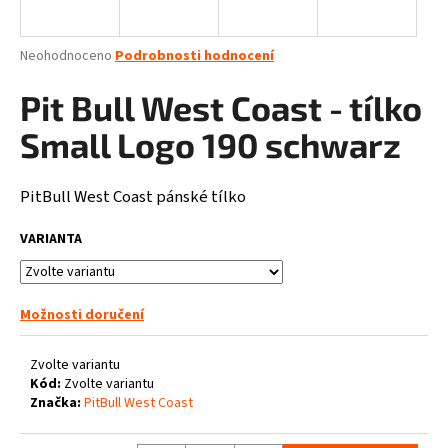
a
j
Průměrné
Neohodnoceno
Podrobnosti hodnocení
í
hodnocení
produktu
Pit Bull West Coast - tílko
t
je
?
0,0
Small Logo 190 schwarz
z
5
hvězdiček.
PitBull West Coast pánské tílko
HLEDAT
VARIANTA
Možnosti doručení
D
o
p
Zvolte variantu
o
Kód:
Zvolte variantu
Značka:
PitBull West Coast
r
u