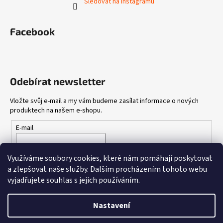
Sledovat na Instagramu
Facebook
Odebírat newsletter
Vložte svůj e-mail a my vám budeme zasílat informace o nových
produktech na našem e-shopu.
E-mail
Vložením e-mailu souhlasíte s
podmínkami ochrany osobních
Využíváme soubory cookies, které nám pomáhají poskytovat
údajů
a zlepšovat naše služby.
Dalším procházením tohoto webu
vyjadřujete souhlas s jejich používáním.
PŘIHLÁSIT SE
Nastavení