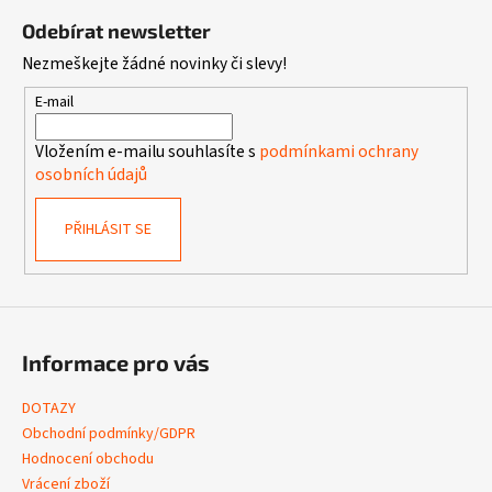
á
Odebírat newsletter
p
Nezmeškejte žádné novinky či slevy!
a
t
E-mail
í
Vložením e-mailu souhlasíte s
podmínkami ochrany
osobních údajů
PŘIHLÁSIT SE
Informace pro vás
DOTAZY
Obchodní podmínky/GDPR
Hodnocení obchodu
Vrácení zboží