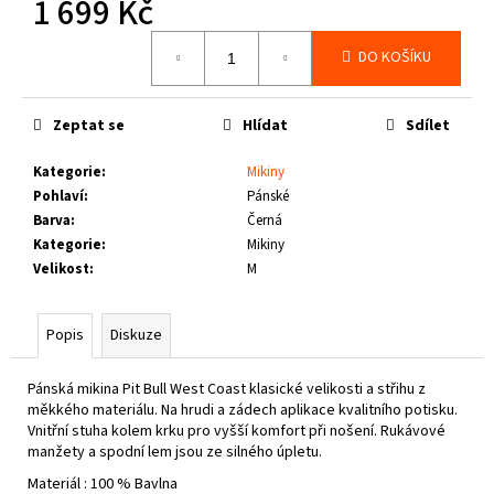
1 699 Kč
č
u
Měrná
j
DO KOŠÍKU
cena:
e
m
e
Zeptat se
Hlídat
Sdílet
Kategorie
:
Mikiny
THOR
Pohlaví
:
Pánské
STEINAR
Barva
:
Černá
-
KOŠILE
Kategorie
:
Mikiny
VIKE
Velikost
:
M
SCHWARZ
1
650
Popis
Diskuze
Kč
Pánská mikina Pit Bull West Coast klasické velikosti a střihu z
měkkého materiálu. Na hrudi a zádech aplikace kvalitního potisku.
Vnitřní stuha kolem krku pro vyšší komfort při nošení. Rukávové
manžety a spodní lem jsou ze silného úpletu.
Materiál : 100 % Bavlna