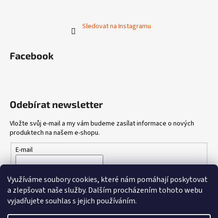
Sledovat na Instagramu
Facebook
Odebírat newsletter
Vložte svůj e-mail a my vám budeme zasílat informace o nových
produktech na našem e-shopu.
E-mail
Vložením e-mailu souhlasíte s
podmínkami ochrany osobních
Využíváme soubory cookies, které nám pomáhají poskytovat
údajů
a zlepšovat naše služby.
Dalším procházením tohoto webu
vyjadřujete souhlas s jejich používáním.
PŘIHLÁSIT SE