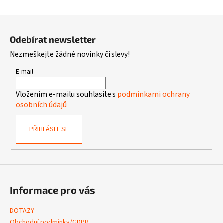
Z
á
Odebírat newsletter
p
Nezmeškejte žádné novinky či slevy!
a
t
E-mail
í
Vložením e-mailu souhlasíte s
podmínkami ochrany
osobních údajů
PŘIHLÁSIT SE
Informace pro vás
DOTAZY
Obchodní podmínky/GDPR