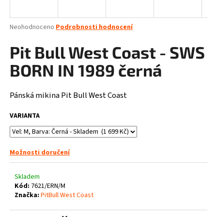
a
j
Průměrné
Neohodnoceno
Podrobnosti hodnocení
í
hodnocení
produktu
Pit Bull West Coast - SWS
t
je
?
0,0
BORN IN 1989 černá
z
5
hvězdiček.
Pánská mikina Pit Bull West Coast
HLEDAT
VARIANTA
Možnosti doručení
D
o
p
Skladem
o
Kód:
7621/ERN/M
Značka:
PitBull West Coast
r
u