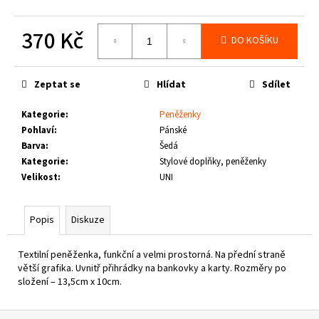
č
u
370 Kč
j
DO KOŠÍKU
e
Měrná
m
cena:
e
Zeptat se
Hlídat
Sdílet
Kategorie
:
Peněženky
PITBULL
Pohlaví
:
Pánské
WEST
COAST
Barva
:
Šedá
-
Kategorie
:
Stylové doplňky, peněženky
VESTA
Velikost
:
UNI
ECLIPSE
OLIV
1
Popis
Diskuze
660
Kč
Textilní peněženka, funkční a velmi prostorná. Na přední straně
větší grafika. Uvnitř přihrádky na bankovky a karty. Rozměry po
složení – 13,5cm x 10cm.
Z