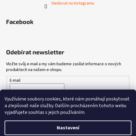
Sledovat na Instagramu
Facebook
Odebírat newsletter
Vložte svůj e-mail a my vám budeme zasílat informace o nových
produktech na našem e-shopu.
E-mail
Vložením e-mailu souhlasíte s
podmínkami ochrany osobních
Využíváme soubory cookies, které nám pomáhají poskytovat
údajů
a zlepšovat naše služby.
Dalším procházením tohoto webu
vyjadřujete souhlas s jejich používáním.
PŘIHLÁSIT SE
Nastavení