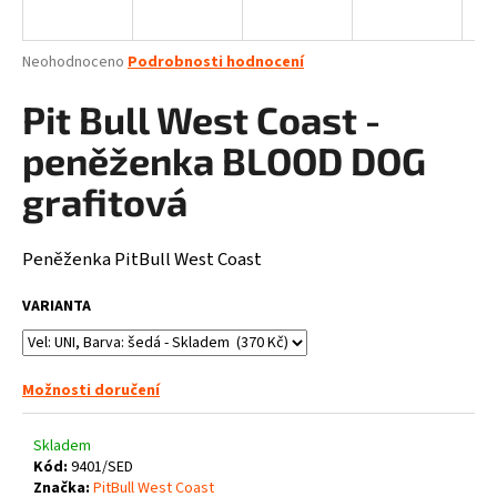
a
j
Průměrné
Neohodnoceno
Podrobnosti hodnocení
í
hodnocení
produktu
Pit Bull West Coast -
t
je
?
0,0
peněženka BLOOD DOG
z
5
grafitová
hvězdiček.
Peněženka PitBull West Coast
HLEDAT
VARIANTA
D
o
Možnosti doručení
p
o
Skladem
r
Kód:
9401/SED
u
Značka:
PitBull West Coast