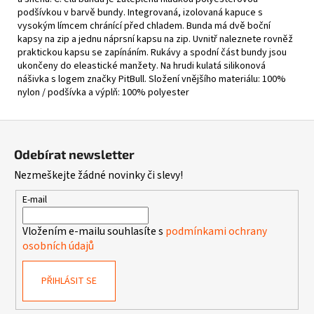
podšívkou v barvě bundy. Integrovaná, izolovaná kapuce s
vysokým límcem chránící před chladem. Bunda má dvě boční
kapsy na zip a jednu náprsní kapsu na zip. Uvnitř naleznete rovněž
praktickou kapsu se zapínáním. Rukávy a spodní část bundy jsou
ukončeny do eleastické manžety. Na hrudi kulatá silikonová
nášivka s logem značky PitBull. Složení vnějšího materiálu: 100%
nylon / podšívka a výplň: 100% polyester
Z
á
Odebírat newsletter
p
Nezmeškejte žádné novinky či slevy!
a
t
E-mail
í
Vložením e-mailu souhlasíte s
podmínkami ochrany
osobních údajů
PŘIHLÁSIT SE