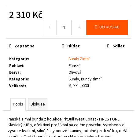
č
u
2 310 Kč
j
e
Měrná
DO KOŠÍKU
m
cena:
e
Zeptat se
Hlídat
Sdílet
THOR
STEINAR
Kategorie
:
Bundy Zimní
-
Pohlaví
:
Pánské
LEDVINKA
Barva
:
Olivová
GUNGNIR
T.S.
Kategorie
:
Bundy, Bundy zimní
LOGO
Velikost
:
M, XXL, XXXL
790
Kč
Popis
Diskuze
Pánská zimní bunda z kolekce PitBull West Coast - FIRESTONE.
Klasický střih, efektivní prošívání na celém povrchu. Vyrobeno z
vysoce kvalitní, silnější nylonové tkaniny, odolné proti větru, dešti
a sněhu. C. elá bunda je zateplena hladkou polyesterovou