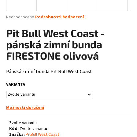
a
j
Průměrné
Neohodnoceno
Podrobnosti hodnocení
í
hodnocení
produktu
Pit Bull West Coast -
t
je
?
0,0
pánská zimní bunda
z
5
FIRESTONE olivová
hvězdiček.
Pánská zimní bunda Pit Bull West Coast
HLEDAT
VARIANTA
D
o
Možnosti doručení
p
o
Zvolte variantu
r
Kód:
Zvolte variantu
u
Značka:
PitBull West Coast