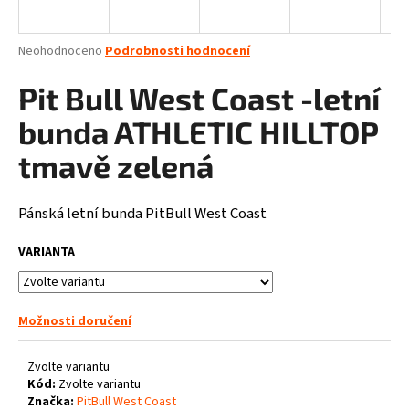
a
j
Průměrné
Neohodnoceno
Podrobnosti hodnocení
í
hodnocení
produktu
Pit Bull West Coast -letní
t
je
?
0,0
bunda ATHLETIC HILLTOP
z
5
tmavě zelená
hvězdiček.
Pánská letní bunda PitBull West Coast
HLEDAT
VARIANTA
D
o
Možnosti doručení
p
o
Zvolte variantu
r
Kód:
Zvolte variantu
u
Značka:
PitBull West Coast