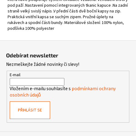
pod paží .Nastavení pomocí integrovaných tkanic kapuce .Na zadní
straně velký svislý nápis .V přední části dvě boční kapsy na zip.
Praktická vnitřní kapsa se suchým zipem. Pružné úplety na
rukávech a spodní části bundy. Materiálové složení: 100% nylon,
podšívka 100% polyester
Z
á
Odebírat newsletter
p
Nezmeškejte žádné novinky či slevy!
a
t
E-mail
í
Vložením e-mailu souhlasíte s
podmínkami ochrany
osobních údajů
PŘIHLÁSIT SE