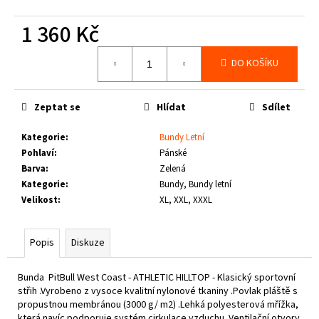
č
u
1 360 Kč
j
e
Měrná
DO KOŠÍKU
m
cena:
e
Zeptat se
Hlídat
Sdílet
PIT
BULL
Kategorie
:
Bundy Letní
WEST
Pohlaví
:
Pánské
COAST
Barva
:
Zelená
-
TENISKY
Kategorie
:
Bundy, Bundy letní
ENCINO
Velikost
:
XL, XXL, XXXL
BURGUNDY
1
800
Popis
Diskuze
Kč
Bunda PitBull West Coast - ATHLETIC HILLTOP - Klasický sportovní
střih .Vyrobeno z vysoce kvalitní nylonové tkaniny .Povlak pláště s
propustnou membránou (3000 g/ m2) .Lehká polyesterová mřížka,
která navíc podporuje systém cirkulace vzduchu. Ventilační otvory