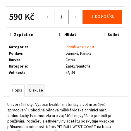
č
u
590 Kč
j
DO KOŠÍKU
e
Měrná
m
cena:
e
Zeptat se
Hlídat
Sdílet
Kategorie
:
PitBull West Coast
PITBULL
Pohlaví
:
Dámské, Pánské
WEST
COAST
Barva
:
Černá
-
Kategorie
:
Žabky/pantofle
VESTA
Velikost
:
42, 44
ECLIPSE
OLIV
1
Popis
Diskuze
660
Kč
Univerzální styl. V
ysoce kvalitní materiály a velmi pečlivé
zpracování. P
ohodlná pěnová měkká vložka chránící nárt.
J
ednoduchý tvar modelu pro zajištění nejvyššího pohodlí při
používání. P
odešev z ethylenvinylacetátu poskytuje vysokou
přilnavost a odolnost. N
ápis PIT BULL WEST COAST na boku