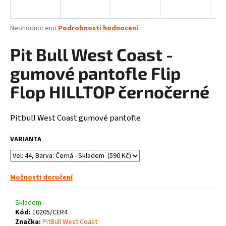
a
j
Průměrné
Neohodnoceno
Podrobnosti hodnocení
í
hodnocení
produktu
Pit Bull West Coast -
t
je
?
0,0
gumové pantofle Flip
z
5
Flop HILLTOP černočerné
hvězdiček.
Pitbull West Coast gumové pantofle
HLEDAT
VARIANTA
D
o
Možnosti doručení
p
o
Skladem
r
Kód:
10205/CER4
u
Značka:
PitBull West Coast