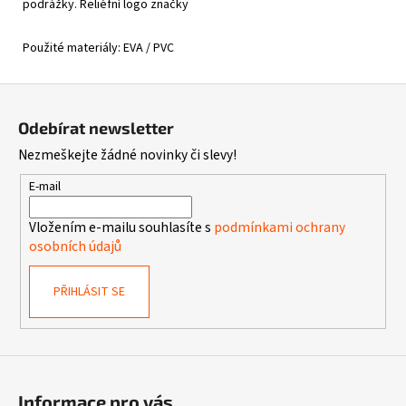
podrážky. R
eliéfní logo značky
Použité materiály: EVA / PVC
Z
á
Odebírat newsletter
p
Nezmeškejte žádné novinky či slevy!
a
t
E-mail
í
Vložením e-mailu souhlasíte s
podmínkami ochrany
osobních údajů
PŘIHLÁSIT SE
Informace pro vás